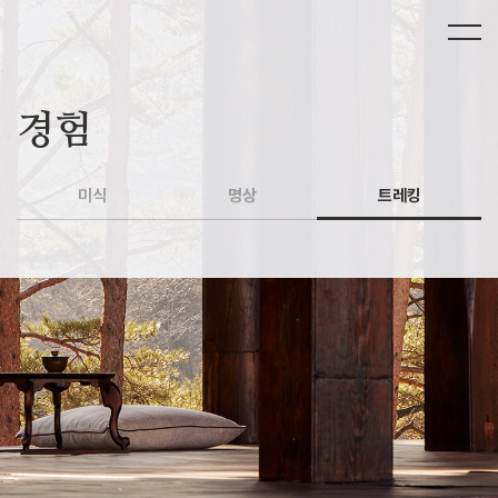
경험
미식
명상
트레킹